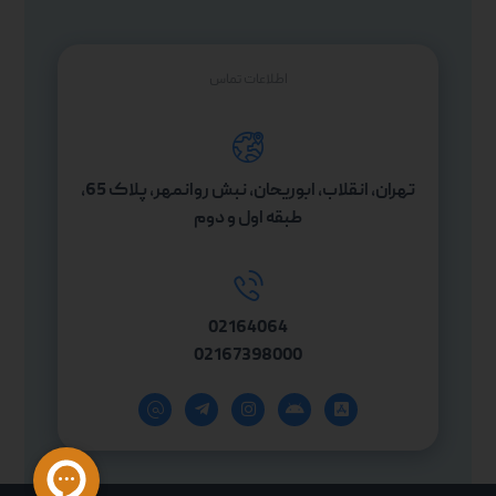
اطلاعات تماس
تهران، انقلاب، ابوریحان، نبش روانمهر، پلاک 65،
طبقه اول و دوم
02164064
02167398000