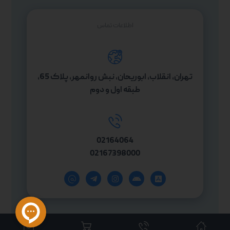
اطلاعات تماس
تهران، انقلاب، ابوریحان، نبش روانمهر، پلاک 65،
طبقه اول و دوم
02164064
02167398000