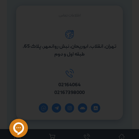
اطلاعات تماس
تهران، انقلاب، ابوریحان، نبش روانمهر، پلاک 65،
طبقه اول و دوم
02164064
02167398000