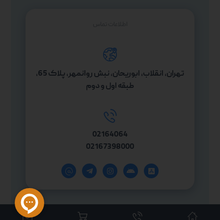
اطلاعات تماس
تهران، انقلاب، ابوریحان، نبش روانمهر، پلاک 65،
طبقه اول و دوم
02164064
02167398000