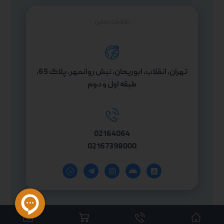
اطلاعات تماس
تهران، انقلاب، ابوریحان، نبش روانمهر، پلاک 65،
طبقه اول و دوم
02164064
02167398000