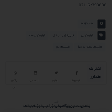
67398888_021
۲۰۲۲-۱۱-۲۰
فیزیوتراپی
فیزیوتراپی در منزل
فیزیوتراپیست
کلینیک درمان در منزل
کلینیک دم
واتس
فیسبوک
توئیتر
لینکدین
اپ
قبلی
راه اندازی نخستین پایگاه درمانی مرکز دَم، در شهرک فجر شاهد