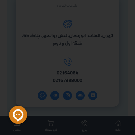
اطلاعات تماس
تهران، انقلاب، ابوریحان، نبش روانمهر، پلاک 65،
طبقه اول و دوم
02164064
02167398000
خانه
رزرو
فروشگاه
تماس