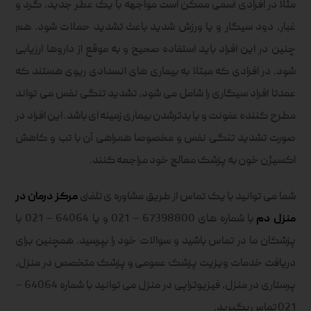
مثلا در افرادی آسمی ممکن است مواجهه با یک عطر جدید، گرد و
غبار، دود سیگار و یا ورزش شدید باعث تشدید حملات شود. هم
چنین در این افراد باید استفاده صحیح و به موقع از داروها ارزیابی
شود. در افرادی که مبتلا به بیماری های انسدادی ریوی هستند که
عمدتا افراد سیگاری را شامل می شود، تشدید تنگی نفس می تواند
مطرح کننده عفونت و یا بدترشدن بیماری زمینه ای باشد. این افراد در
صورت تشدید تنگی نفس و مخصوصا همراهی آن با تب و کاهش
اکسیژن خون به پزشک معالج خود مراجعه کنند.
شما می توانید با یک تماس از طریق مشاوره ی تلفنی
مرکز درمان در
منزل دم
با شماره های 67398800 – 021 و یا 64064 – 021 با
پزشکان ما در تماس باشید و سوالات خود را بپرسید. همچنین برای
دریافت خدمات ویزیت پزشک عمومی و پزشک متخصص در منزل،
پرستاری در منزل، فیزیوتراپی در منزل می توانید با شماره 64064 –
021 تماس بگیرید.