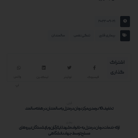
۲۰۲۲-۰۹-۲۱
بیماری قلبی
تنگی نفس
سالمندان
واتس
فیسبوک
توئیتر
لینکدین
اپ
قبلی
تخفیف 10درصدی مرکز درمان در منزل به سالمندان در هفته سالمند
بعدی
ارائه خدمات درمان در منزل به خانواده شهدا، ایثارگران و بازنشستگان نیروهای
مسلح توسط جهاد دانشگاهی